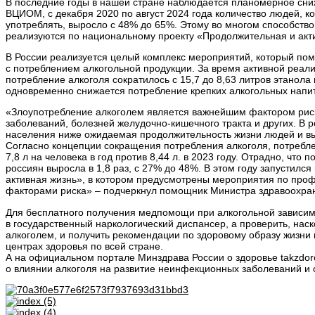
В последние годы в нашей стране наблюдается планомерное сни
ВЦИОМ, с декабря 2020 по август 2024 года количество людей, к
употреблять, выросло с 48% до 65%. Этому во многом способств
реализуются по национальному проекту «Продолжительная и акт
В России реализуется целый комплекс мероприятий, который пом
с потреблением алкогольной продукции. За время активной реализ
потребление алкоголя сократилось с 15,7 до 8,63 литров этанола
одновременно снижается потребление крепких алкогольных напитков:
«Злоупотребление алкоголем является важнейшим фактором риск
заболеваний, болезней желудочно-кишечного тракта и других. В 
населения ниже ожидаемая продолжительность жизни людей и выш
Согласно концепции сокращения потребления алкоголя, потреблен
7,8 л на человека в год против 8,44 л. в 2023 году. Отрадно, чт
россиян выросла в 1,8 раз, с 27% до 48%. В этом году запустил
активная жизнь», в котором предусмотрены мероприятия по про
факторами риска» – подчеркнул помощник Министра здравоохран
Для бесплатного получения медпомощи при алкогольной зависим
в государственный наркологический диспансер, а проверить, нас
алкоголем, и получить рекомендации по здоровому образу жизни 
центрах здоровья по всей стране.
А на официальном портале Минздрава России о здоровье takzdoro
о влиянии алкоголя на развитие неинфекционных заболеваний и о 