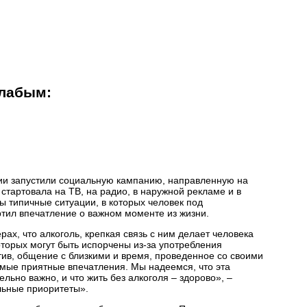
слабым:
и запустили социальную кампанию, направленную на
стартовала на ТВ, на радио, в наружной рекламе и в
ы типичные ситуации, в которых человек под
тил впечатление о важном моменте из жизни.
ах, что алкоголь, крепкая связь с ним делает человека
торых могут быть испорчены из-за употребления
тив, общение с близкими и время, проведенное со своими
амые приятные впечатления. Мы надеемся, что эта
льно важно, и что жить без алкоголя – здорово», –
льные приоритеты».