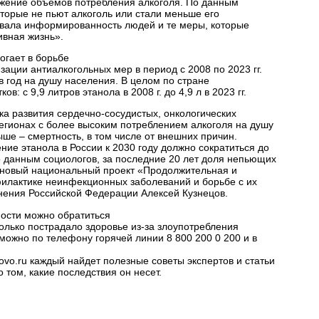
жение объемов потребления алкоголя. По данным
оторые не пьют алкоголь или стали меньше его
овала информированность людей и те меры, которые
ивная жизнь».
огает в борьбе
ации антиалкогольных мер в период с 2008 по 2023 гг.
 в год на душу населения. В целом по стране
 с 9,9 литров этанола в 2008 г. до 4,9 л в 2023 гг.
а развития сердечно-сосудистых, онкологических
регионах с более высоким потреблением алкоголя на душу
е – смертность, в том числе от внешних причин.
ие этанола в России к 2030 году должно сократиться до
о по данным социологов, за последние 20 лет доля непьющих
ся новый национальный проект «Продолжительная и
филактике неинфекционных заболеваний и борьбе с их
ения Российской Федерации Алексей Кузнецов.
ости можно обратиться
колько пострадало здоровье из-за злоупотребления
можно по телефону горячей линии 8 800 200 0 200 и в
vo.ru каждый найдет полезные советы экспертов и статьи
том, какие последствия он несет.