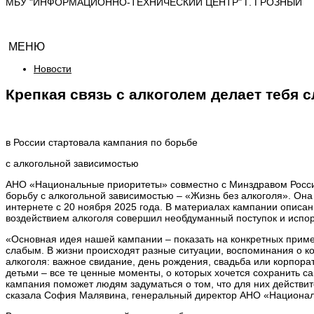
МБУ "ИНФОРМАЦИОННО-ТЕХНИЧЕСКИЙ ЦЕНТР" Г. ГРОЗНЫЙ
МЕНЮ
Новости
Крепкая связь с алкоголем делает тебя 
в России стартовала кампания по борьбе
с алкогольной зависимостью
АНО «Национальные приоритеты» совместно с Минздравом Росси
борьбу с алкогольной зависимостью – «Жизнь без алкоголя». Она 
интернете с 20 ноября 2025 года. В материалах кампании описан
воздействием алкоголя совершил необдуманный поступок и испор
«Основная идея нашей кампании – показать на конкретных пример
слабым. В жизни происходят разные ситуации, воспоминания о ко
алкоголя: важное свидание, день рождения, свадьба или корпора
детьми – все те ценные моменты, о которых хочется сохранить с
кампания поможет людям задуматься о том, что для них действите
сказала София Малявина, генеральный директор АНО «Национа