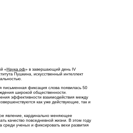
ий «
Наука.рф
» в завершающий день IV
титута Пушкина, искусственный интеллект
уальностью.
вая письменная фиксация слова появилась 50
суждения широкой общественности.
ышения эффективности взаимодействия между
совершенствуются как уже действующие, так и
ьное явление, кардинально меняющее
ть качество повседневной жизни. В этом году
а среди ученых и фиксировать вехи развития