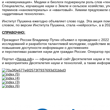
и «коммуникация». Медики и биологи подчеркнули роль слов «ген
Специалисты, изучающие науки о Земле и сельское хозяйство, у
терминов «наноматериалы» и «квантовый». Химики предложили с
«аддитивные технологии».
Институт Пушкина ежегодно объявляет слово года. Эта акция пом
словом, по версии Института Пушкина, стала «нейросеть», а в 20
СПРАВОЧНО:
Президент России Владимир Путин объявил о проведении с 2022
исследований и разработок талантливой молодежи, содействие в
повышение доступности информации о достижениях
и перспективах развития науки для граждан России. Оператор п
Портал «
Наука.рф
» — официальный сайт Десятилетия науки и те
и мероприятиях Десятилетия науки и технологий, а также информа