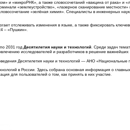
ом» и «микроРНК», а также словосочетаний «вакцина от рака» и «л
поминали «землеустройство», «лазерное сканирование местности»
ловосочетание «зелёная химия». Специалисты в инженерных наук
огает отслеживать изменения в языке, а также фиксировать ключев
24 – «Пушкин».
 по 2031 год
Десятилетия науки и технологий
. Среди задач тема
овлечению исследователей и разработчиков в решение важнейших з
роведения Десятилетия науки и технологий — АНО «Национальные 
хнологий в России. Здесь собрана основная информация о главных 
ция для пользователей о том, как принять в них участие.