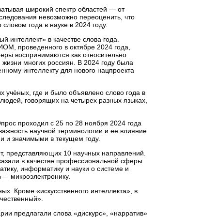
хватывая широкий спектр областей — от
сследования невозможно переоценить, что
ловом года в науке в 2024 году.
й интеллект» в качестве слова года.
ОМ, проведенного в октябре 2024 года,
феры воспринимаются как относительно
жизни многих россиян. В 2024 году была
енному интеллекту для нового нацпроекта
 учёных, где и было объявлено слово года в
 людей, говорящих на четырех разных языках,
Опрос проходил с 25 по 28 ноября 2024 года
 важность научной терминологии и ее влияние
и и значимыми в текущем году.
лет, представляющих 10 научных направлений.
казали в качестве профессиональной сферы
атику, информатику и науки о системе и
% – микроэлектронику.
ых. Кроме «искусственного интеллекта», в
ечественный».
ии предлагали слова «дискурс», «нарратив»