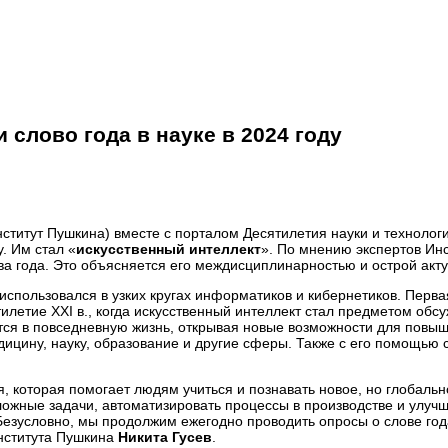
 слово года в науке в 2024 году
нститут Пушкина) вместе с порталом Десятилетия науки и технолог
. Им стал «
искусственный интеллект
». По мнению экспертов Инс
ова года. Это объясняется его междисциплинарностью и острой акт
ла использовался в узких кругах информатиков и кибернетиков. Пер
тилетие XXI в., когда искусственный интеллект стал предметом об
ется в повседневную жизнь, открывая новые возможности для пов
дицину, науку, образование и другие сферы. Также с его помощью 
я, которая помогает людям учиться и познавать новое, но глобал
ные задачи, автоматизировать процессы в производстве и улучша
Безусловно, мы продолжим ежегодно проводить опросы о слове год
Института Пушкина
Никита Гусев
.