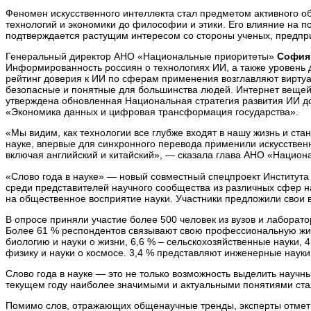
Феномен искусственного интеллекта стал предметом активного об
технологий и экономики до философии и этики. Его влияние на 
подтверждается растущим интересом со стороны ученых, предприн
Генеральный директор АНО «Национальные приоритеты»
София
Информированность россиян о технологиях ИИ, а также уровень 
рейтинг доверия к ИИ по сферам применения возглавляют виртуа
безопасные и понятные для большинства людей. Интернет вещей 
утверждена обновленная Национальная стратегия развития ИИ до
«Экономика данных и цифровая трансформация государства».
«Мы видим, как технологии все глубже входят в нашу жизнь и ст
науке, впервые для синхронного перевода применили искусствен
включая английский и китайский», — сказала глава АНО «Национ
«Слово года в науке» — новый совместный спецпроект Института 
среди представителей научного сообщества из различных сфер на
на общественное восприятие науки. Участники предложили свои в
В опросе приняли участие более 500 человек из вузов и лаборато
Более 61 % респондентов связывают свою профессиональную жи
биологию и науки о жизни, 6,6 % – сельскохозяйственные науки,
физику и науки о космосе. 3,4 % представляют инженерные науки
Слово года в науке — это не только возможность выделить научн
текущем году наиболее значимыми и актуальными понятиями ста
Помимо слов, отражающих общенаучные тренды, эксперты отмети