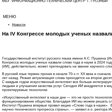
МБУ "ИНФОРМАЦИОННО-ТЕХНИЧЕСКИЙ ЦЕНТР" Г. ГРОЗНЫЙ
МЕНЮ
Новости
На IV Конгрессе молодых ученых назвали
Государственный институт русского языка имени А.С. Пушкина (И
Конгресса молодых ученых назвали слово года в науке в 2024 году
(ИИ), действительно, может претендовать на звание научного сл
В русский язык термин проник в начале 70-х гг. XX века и снача
лет назад. Резкая актуализация слова приходится на второе деся
С каждым годом искусственный интеллект все больше интегриру
людьми и улучшения качества услуг. Сегодня ИИ внедряется в ме
проектируемые технологии.
«Искусственный интеллект в наши дни — это не просто технологи
функционирование общества. Благодаря ИИ мы можем решать слож
Институт Пушкина впервые провел акцию «Слово года в науке». 
научно-технического прогресса страны», — заявил и.о. ректора 