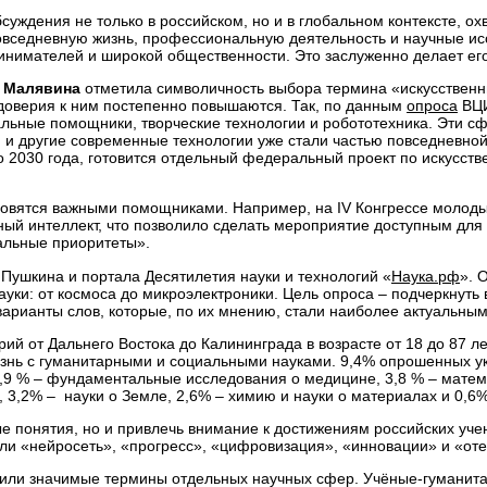
суждения не только в российском, но и в глобальном контексте, о
повседневную жизнь, профессиональную деятельность и научные и
имателей и широкой общественности. Это заслуженно делает его с
 Малявина
отметила символичность выбора термина «искусственны
доверия к ним постепенно повышаются. Так, по данным
опроса
ВЦИ
льные помощники, творческие технологии и робототехника. Эти с
и другие современные технологии уже стали частью повседневной 
 2030 года, готовится отдельный федеральный проект по искусств
ановятся важными помощниками. Например, на IV Конгрессе молодых
ный интеллект, что позволило сделать мероприятие доступным для
альные приоритеты».
Пушкина и портала Десятилетия науки и технологий «
Наука.рф
». 
уки: от космоса до микроэлектроники. Цель опроса – подчеркнуть
арианты слов, которые, по их мнению, стали наиболее актуальным
рий от Дальнего Востока до Калининграда в возрасте от 18 до 87 
знь с гуманитарными и социальными науками. 9,4% опрошенных у
 4,9 % – фундаментальные исследования о медицине, 3,8 % – матем
, 3,2% – науки о Земле, 2,6% – химию и науки о материалах и 0,6
ые понятия, но и привлечь внимание к достижениям российских учен
ли «нейросеть», «прогресс», «цифровизация», «инновации» и «от
ли значимые термины отдельных научных сфер. Учёные-гуманитар