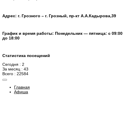
Адрес: г. Грозного – г. Грозный, пр-кт А.А.Кадырова,39
График и время работы: Понедельник — пятница: с 09:00
до 18:00
Статистика посещений
Сегодня : 2
За месяц : 43
Всего : 22584
Главная
Афиша
Новости
Документы
Контакты
Версия для слабовидящих
Карта сайта
МУНИЦИПАЛЬНОЕ БЮДЖЕТНОЕ УЧРЕЖДЕНИЕ
"ИНФОРМАЦИОННО-ТЕХНИЧЕСКИЙ ЦЕНТР" Г. ГРОЗНЫЙ ©